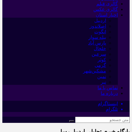
گالری فیلم
گالری عکس
اخبار استان
اردبیل
اصلاندوز
انگوت
بیله سوار
پارس آباد
خلخال
سرعین
کوثر
گرمی
مشکین‌شهر
نمین
نیر
تماس با ما
درباره ما
اینستاگرام
تلگرام
پایگاه خبری تحلیلی اردبیل رسا