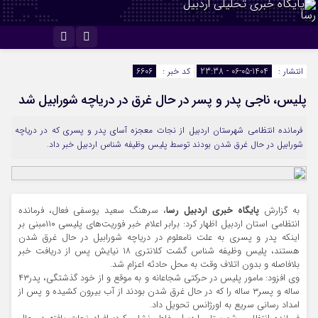
اینستاگرام
تلگرام
انتشار :
1404-05-06 - 23:38
کد خبر :
6606
پلیس، ناجی پدر و پسر در حال غرق در دریاچه شورابیل شد
فرمانده انتظامی شهرستان اردبیل از نجات معجزه آسای پدر و پسری که در دریاچه
شورابیل در حال غرق شدن بودند توسط پلیس وظیفه شناس اردبیل خبر داد.
به گزارش
پایگاه خبری اردبیل رسا
، سرهنگ سعید یوسفی فعال، فرمانده
انتظامی استان اردبیل اظهار کرد: برابر اعلام خبر فوریت‌های پلیسی ۱۱۰مبنی بر
اینکه پدر و پسری به علت نامعلوم در دریاچه شورابیل در حال غرق شدن
هستند، پلیس وظیفه شناس گشت کلانتری ۱۸ نیایش پس از دریافت خبر
بلافاصله و بدون اتلاف وقت به محل حادثه اعزام شد.
وی افزود: مامور پلیس در حرکتی شجاعانه و به موقع و از خود گذشتگی، پدر۴۳
ساله و پسر۳ ساله را که در حال غرق شدن بودند از آب بیرون کشیده و پس از
امداد رسانی سریع به اورژانس تحویل داد.