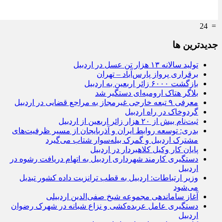
24
=
جديدترين ها
تولید سالانه ۱۳ هزار تن عسل در اردبیل
برقراری پرواز پارس‌آباد – تهران
بازگشت ۶۰۰۰ زائر اربعین به اردبیل
بلاگر هتاک ارومیه‌ای دستگیر شد
معرفی ۹ تبعه خارجی غیرمجاز به مراجع قضایی در اردبیل
گردوخاک در راه اردبیل
ثبت‌نام بیش از ۲۰ هزار زائر اربعین از اردبیل
بدری: توسعه روابط ایران و آذربایجان از مسیر ظرفیت‌های
مشترک اردبیل و گمرک بیله‌سوار شتاب می‌گیرد
پایان کار وکیل کلاهبردار در اردبیل
دستگیری کارمند شهرداری اردبیل به اتهام دریافت رشوه در
اردبیل
وزیر ارتباطات: اردبیل به قطب ترانزیت داده کشور تبدیل
می‌شود
آغاز ساماندهی مجموعه شیخ صفی‌الدین اردبیلی
دستگیری عامل عربده‌کشی و نزاع شبانه در شهرک رضوان
اردبیل