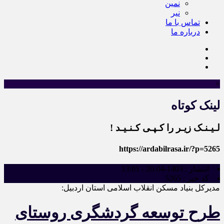
نمین
نیر
تماس با ما
درباره ما
×
لینک کوتاه
لـیـنـک زیـر را کـپـی کـنـیـد !
https://ardabilrasa.ir/?p=5265
انتشار :
1403-04-20 - 13:01
کد خبر :
5265
مدیرکل بنیاد مسکن انقلاب اسلامی استان اردبیل:
طرح توسعه گردشگری روستای