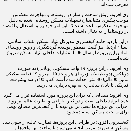
معرفی شده‌اند.
وی افزود: رونق ساخت و ساز در روستاها و مهاجرت معکوس
موجب پیگیری متقاضیان تسهیلات مسکن روستایی شده به دلیل
مهاجرت معکوس باعث شده که این امر خود رونق اشتغال و اقتصاد
در روستاها را به دنبال داشته است.
دراین بازدید حامد کیخسروی مدیرکل بنیاد مسکن انقلاب اسلامی
استان اردبیل نیز گفت: بمنظور توسعه گردشگری و رونق روستای
الماس این پروژه از سال 96 با اعتبارات داخلی بنیاد مسکن شروع
شده است.
وی افزود: دراین پروژه 19 واحد مسکونی (ویلایی) به صورت
دوبلکس (دو طبقه) با زیربنای هر واحد 110 متر و 19 قطعه تفکیکی
مابین 200الی300 متر احداث شده است که با 90 درصد پبشرفت
فیزیکی تا پایان سالجاری به بهره برداری می رسد.
وی افزود: مصالحی که برای این پروژه مورد استفاده قرار می گیرد
عمدتا تولید داخلی است و در کنار طراحی و نظارت عالیه بر روند
اجرایی این پروژه ها سعی بر این بوده تا از کیفی‌ترین مصالح بومی
برای ساخت مسکن استفاده شود.
کیخسروی افزود: در طراحی این پروژه‌ها نظارت عالیه از سوی بنیاد
مسکن به صورت مرتب انجام می شود تا ساخت این واحدها و