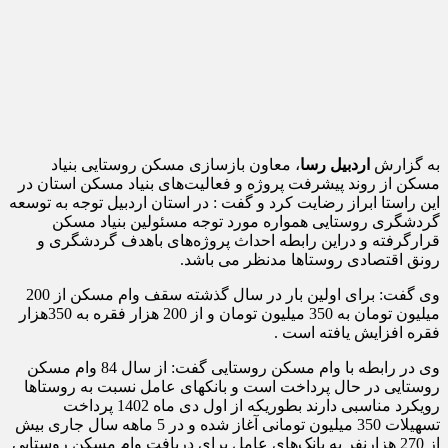
به گزارش
اردبیل رسا
، معاون بازسازی مسکن روستایی بنیاد
مسکن از روند پیشرفت پروژه و فعالیت‌های بنیاد مسکن استان در
این راستا ابراز رضایت کرد و گفت : در استان اردبیل توجه به توسعه
گردشگری روستایی همواره مورد توجه مسئولین بنیاد مسکن
قرارگرفته و دراین رابطه احداث پروژه‌های باهدف گردشگری و
رونق اقتصادی روستاها مدنظر می باشد.
وی گفت: برای اولین بار در سال گذشته سقف وام مسکن از 200
میلیون تومان به 350 میلیون تومان و از 200 هزار فقره به 350هزار
فقره افزایش یافته است .
وی در رابطه با وام مسکن روستایی گفت: از سال 84 وام مسکن
روستایی در حال پرداخت است و بانک‎های عامل نسبت به روستاها
رویکرد مناسبی دارند بطوریکه از اول دی ماه 1402 پرداخت
تسهیلات 350 میلیون تومانی آغاز شده و در 5 ماهه سال جاری بیش
از 270 هزارنفر به بانک‌های عامل برای دریافت وام مسکن روستایی