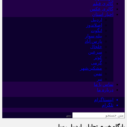
گالری فیلم
گالری عکس
اخبار استان
اردبیل
اصلاندوز
انگوت
بیله سوار
پارس آباد
خلخال
سرعین
کوثر
گرمی
مشکین‌شهر
نمین
نیر
تماس با ما
درباره ما
اینستاگرام
تلگرام
پایگاه خبری تحلیلی اردبیل رسا