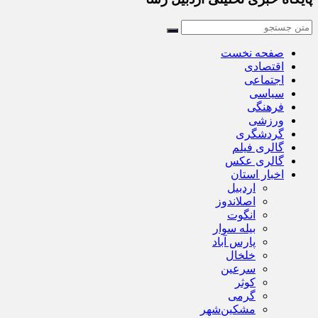
صفحه نخست
اقتصادی
اجتماعی
سیاسی
فرهنگی
ورزشی
گردشگری
گالری فیلم
گالری عکس
اخبار استان
اردبیل
اصلاندوز
انگوت
بیله سوار
پارس آباد
خلخال
سرعین
کوثر
گرمی
مشکین‌شهر