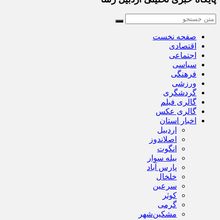
صفحه نخست
اقتصادی
اجتماعی
سیاسی
فرهنگی
ورزشی
گردشگری
گالری فیلم
گالری عکس
اخبار استان
اردبیل
اصلاندوز
انگوت
بیله سوار
پارس آباد
خلخال
سرعین
کوثر
گرمی
مشکین‌شهر