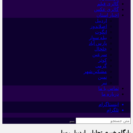
گالری فیلم
گالری عکس
اخبار استان
اردبیل
اصلاندوز
انگوت
بیله سوار
پارس آباد
خلخال
سرعین
کوثر
گرمی
مشکین‌شهر
نمین
نیر
تماس با ما
درباره ما
اینستاگرام
تلگرام
پایگاه خبری تحلیلی اردبیل رسا