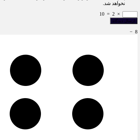
نخواهد شد.
10
=
2
×
−
8