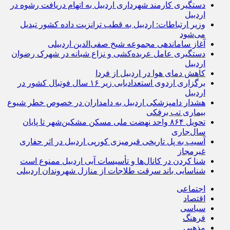
دستگیری کارمند شهرداری اردبیل به اتهام دریافت رشوه در
اردبیل
وزیر ارتباطات: اردبیل به قطب ترانزیت داده کشور تبدیل
می‌شود
آغاز ساماندهی مجموعه شیخ صفی‌الدین اردبیلی
دستگیری عامل عربده‌کشی و نزاع شبانه در شهرک رضوان
اردبیل
کاهش دمای هوا در اردبیل از فردا
برگزاری اردوی استعدادیابی زیر ۱۶ سال فوتبال کشور در
اردبیل
هشدار دامپزشکی اردبیل به دامداران در خصوص خطر شیوع
بیماری تب برفکی
تحویل ۸۶۴ واحد نهضت ملی مسکن مشکین‌شهر تا پایان
سال‌جاری
آسیب به پل تاریخی قیرمیزی کورپی اردبیل در اثر حفاری
غیرمجاز
شنا کردن در کانال‌ها و تأسیسات آبی اردبیل ممنوع است
شناسایی باند سرقت طلاجات از منازل شهروندان اردبیلی
اجتماعی
اقتصاد
سیاسی
فرهنگ
مذهبی