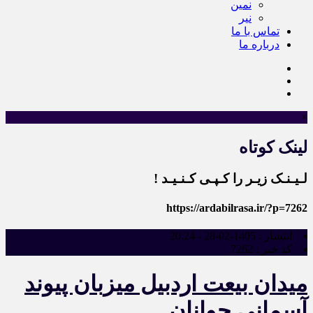
نمین
نیر
تماس با ما
درباره ما
×
لینک کوتاه
لـیـنـک زیـر را کـپـی کـنـیـد !
https://ardabilrasa.ir/?p=7262
انتشار :
1405-02-28 - 20:24
کد خبر :
7262
میدان بیعت اردبیل میزبان پیوند
آسمانی جوانان