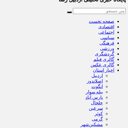
صفحه نخست
اقتصادی
اجتماعی
سیاسی
فرهنگی
ورزشی
گردشگری
گالری فیلم
گالری عکس
اخبار استان
اردبیل
اصلاندوز
انگوت
بیله سوار
پارس آباد
خلخال
سرعین
کوثر
گرمی
مشکین‌شهر