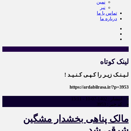
نمین
نیر
تماس با ما
درباره ما
×
لینک کوتاه
لـیـنـک زیـر را کـپـی کـنـیـد !
https://ardabilrasa.ir/?p=3953
انتشار :
1402-07-10 - 15:11
کد خبر :
3953
مالک پناهی بخشدار مشگین
شرقی شد