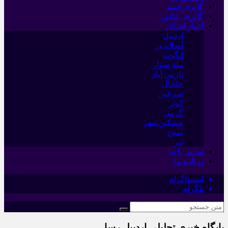
گالری فیلم
گالری عکس
اخبار استان
اردبیل
اصلاندوز
انگوت
بیله سوار
پارس آباد
خلخال
سرعین
کوثر
گرمی
مشکین‌شهر
نمین
نیر
تماس با ما
درباره ما
اینستاگرام
تلگرام
پایگاه خبری تحلیلی اردبیل رسا