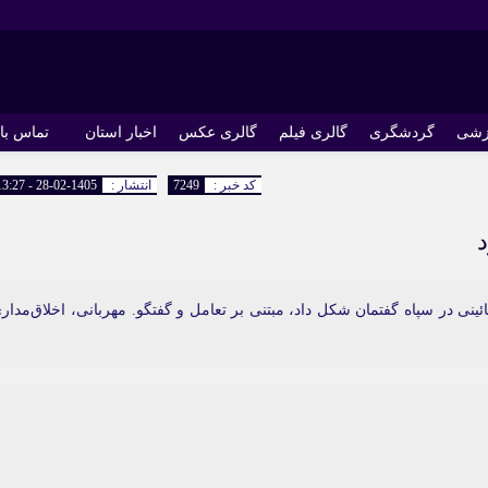
زشی
گردشگری
گالری فیلم
گالری عکس
اخبار استان
تماس با 
کد خبر :
7249
انتشار :
1405-02-28 - 13:27
د
نی در سپاه گفتمان شکل داد، مبتنی بر تعامل و گفتگو. مهربانی، اخلاق‌مدار