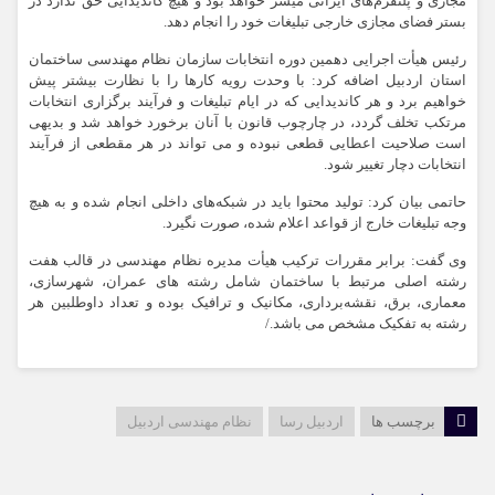
مجازی و پلتفرم‌های ایرانی میسر خواهد بود و هیچ کاندیدایی حق ندارد در
بستر فضای مجازی خارجی تبلیغات خود را انجام دهد.
رئیس هیأت اجرایی دهمین دوره انتخابات سازمان نظام مهندسی ساختمان
استان اردبیل اضافه کرد: با وحدت رویه کارها را با نظارت بیشتر پیش
خواهیم برد و هر کاندیدایی که در ایام تبلیغات و فرآیند برگزاری انتخابات
مرتکب تخلف گردد، در چارچوب قانون با آنان برخورد خواهد شد و بدیهی
است صلاحیت اعطایی قطعی نبوده و می تواند در هر مقطعی از فرآیند
انتخابات دچار تغییر شود.
حاتمی بیان کرد: تولید محتوا باید در شبکه‌های داخلی انجام شده و به هیچ
وجه تبلیغات خارج از قواعد اعلام شده، صورت نگیرد.
وی گفت: برابر مقررات ترکیب هیأت مدیره نظام مهندسی در قالب هفت
رشته اصلی مرتبط با ساختمان شامل رشته های عمران، شهرسازی،
معماری، برق، نقشه‌برداری، مکانیک و ترافیک بوده و تعداد داوطلبین هر
رشته به تفکیک مشخص می باشد./
برچسب ها
اردبیل رسا
نظام مهندسی اردبیل