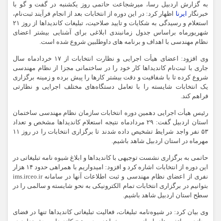
به گزارش
اردبیل رسا
، میرشجاعت حاتمی روز یکشنبه در گفت و گو با
خبرنگار
ایرنا
اظهار کرد: در این دوره از انتخابات بعد از انجام فرآیند ثبت‌نام،
استعلام و رسیدگی به شکایات و تایید صلاحیت، تبلیغات کاندیداها از روز ۲۱
شهریورماه براساس جدول زمانبندی ابلاغی برای آشنایی بیشتر اعضای
نظام مهندسی با اهداف و برنامه های داوطلبین شروع شده است.
وی افزود: اعضای هیأت اجرایی و نظارت انتخابات از ۱۷ خردادماه سال
جاری با ثبت‌نام کاندیداها کار خود را در ساختمانی مجزا از نظام مهندسی
شروع کرده تا با شفافیت و دقت بیشتر کارها را پیش برده و زمینه برگزاری
یک انتخابات شایسته را با تعامل دستگاه‌های مختلف اجرایی و نظارتی
فراهم کند.
رئیس هیأت اجرایی دهمین دوره انتخابات سازمان نظام مهندسی ساختمان
استان اردبیل گفت: ۲۹ مردادماه نتیجه استعلام کاندیداها مشخص و تعداد
۵۳ نفر واجد شرایط تشخیص داده شدند تا برگزاری انتخابات را در روز ۱۱
مهرماه در استان اردبیل شاهد باشیم.
حاتمی به برگزاری نشست توجیهی با کاندیداها و ابلاغ شیوه نامه تبلیغاتی در
این دوره از انتخابات اشاره کرد و افزود: امیدواریم با همراهی حدود ۱۴ هزار
نفری از اعضای نظام مهندسی و ثبت اطلاعات آنها در سامانه ims.irceo.ir
بتوانیم در برگزاری انتخابات تمام الکترونیکی به نحو شایسته و سالمی را در
سطح استان اردبیل شاهد باشیم.
وی بیان کرد: در شیوه‌نامه تبلیغات، فعالیت تبلیغاتی کاندیداها تنها در فضای