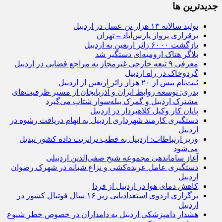
جديدترين ها
تولید سالانه ۱۳ هزار تن عسل در اردبیل
برقراری پرواز پارس‌آباد – تهران
بازگشت ۶۰۰۰ زائر اربعین به اردبیل
بلاگر هتاک ارومیه‌ای دستگیر شد
معرفی ۹ تبعه خارجی غیرمجاز به مراجع قضایی در اردبیل
گردوخاک در راه اردبیل
ثبت‌نام بیش از ۲۰ هزار زائر اربعین از اردبیل
بدری: توسعه روابط ایران و آذربایجان از مسیر ظرفیت‌های
مشترک اردبیل و گمرک بیله‌سوار شتاب می‌گیرد
پایان کار وکیل کلاهبردار در اردبیل
دستگیری کارمند شهرداری اردبیل به اتهام دریافت رشوه در
اردبیل
وزیر ارتباطات: اردبیل به قطب ترانزیت داده کشور تبدیل
می‌شود
آغاز ساماندهی مجموعه شیخ صفی‌الدین اردبیلی
دستگیری عامل عربده‌کشی و نزاع شبانه در شهرک رضوان
اردبیل
کاهش دمای هوا در اردبیل از فردا
برگزاری اردوی استعدادیابی زیر ۱۶ سال فوتبال کشور در
اردبیل
هشدار دامپزشکی اردبیل به دامداران در خصوص خطر شیوع