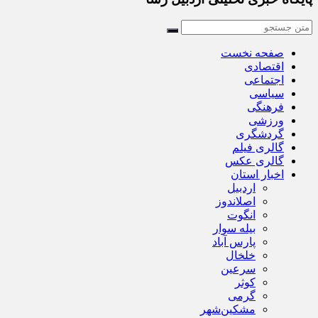
صفحه نخست
اقتصادی
اجتماعی
سیاسی
فرهنگی
ورزشی
گردشگری
گالری فیلم
گالری عکس
اخبار استان
اردبیل
اصلاندوز
انگوت
بیله سوار
پارس آباد
خلخال
سرعین
کوثر
گرمی
مشکین‌شهر