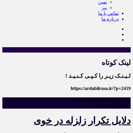
نمین
نیر
تماس با ما
درباره ما
×
لینک کوتاه
لـیـنـک زیـر را کـپـی کـنـیـد !
https://ardabilrasa.ir/?p=2419
انتشار :
1402-01-05 - 10:46
کد خبر :
2419
دلایل تکرار زلزله در خوی