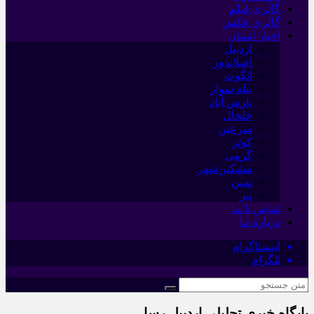
گالری فیلم
گالری عکس
اخبار استان
اردبیل
اصلاندوز
انگوت
بیله سوار
پارس آباد
خلخال
سرعین
کوثر
گرمی
مشکین‌شهر
نمین
نیر
تماس با ما
درباره ما
اینستاگرام
تلگرام
پایگاه خبری تحلیلی اردبیل رسا