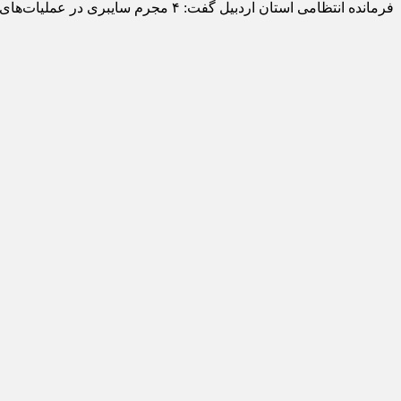
فرمانده انتظامی استان اردبیل گفت: ۴ مجرم سايبری در عمليات‌های هوشمندانه کارآگاهان پليس فتا شهرستان پارس آباد دستگیر شدند.