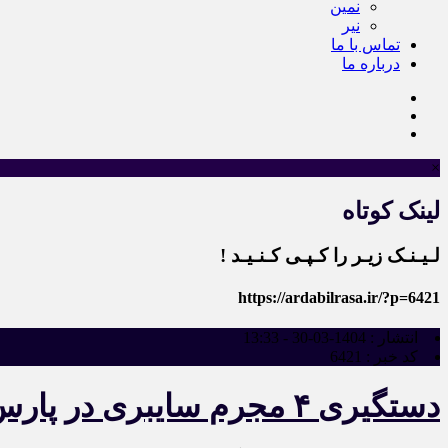
نمین
نیر
تماس با ما
درباره ما
×
لینک کوتاه
لـیـنـک زیـر را کـپـی کـنـیـد !
https://ardabilrasa.ir/?p=6421
انتشار :
1404-03-30 - 13:33
کد خبر :
6421
دستگیری ۴ مجرم سایبری در پارس‌آباد