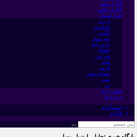
گالری فیلم
گالری عکس
اخبار استان
اردبیل
اصلاندوز
انگوت
بیله سوار
پارس آباد
خلخال
سرعین
کوثر
گرمی
مشکین‌شهر
نمین
نیر
تماس با ما
درباره ما
اینستاگرام
تلگرام
پایگاه خبری تحلیلی اردبیل رسا