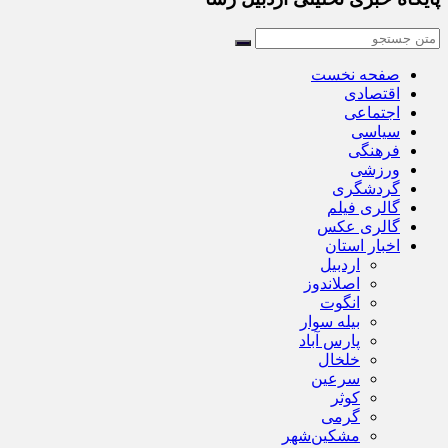
صفحه نخست
اقتصادی
اجتماعی
سیاسی
فرهنگی
ورزشی
گردشگری
گالری فیلم
گالری عکس
اخبار استان
اردبیل
اصلاندوز
انگوت
بیله سوار
پارس آباد
خلخال
سرعین
کوثر
گرمی
مشکین‌شهر