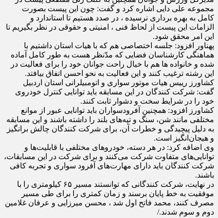
مجموعه علی دایی اشاره کرد و گفت: چون این پیست بصورت
کامل به بهره برداری نرسیده ، در صدد هستیم تا استاندارد و
الزامات این پیست از لحاظ فنی ، امنیتی و حقوقی در نظر بگیریم تا
این امر محقق شود.
پهناور افزود: جلسه اختصاصی هم که با هیات استان داشتیم با
هماهنگی کارشناسان فضایی که مدّنظر هست به طور کامل آماده
شده و خانواده ها هم با خیال راحت جوانان خود را برای فعالیت در
این رشته ترغیب کنند و این فعالیت به نحو احسن اتفاق بیافتد.
کشاورز رییس هیات موتور سواری و اتومبیلرانی استان اردبیل
گفت: شرکت کنندگان در این مسابقه باید توانایی کنترل خودروی
خود را در شرایط سخت و دشوار ثابت کنند.
کشاورز افزود: همچنین آفرودسواران باید توانایی عبور از موانع
مختلفی مانند شن، سنگ و تپه‌های بلند را داشته باشند و این مسابقه
به دلیل پیچیدگی و خطرات آن، برای شرکت کنندگان چالش برانگیز
و هیجان‌انگیز است.
وی اضافه کرد: در هر دسته، خودروهای مختلفی با قابلیت‌ها و
توانایی‌های متفاوت شرکت می‌کنند و برای شرکت در این مسابقات،
شرکت کنندگان باید دارای مهارت‌های آفرود سواری و تجربه کافی
باشند.
در نهایت، شرکت کنندگانی که توانستند مسیر ۶۵ کیلومتری را با
موفقیت به خط پایان برسند و زمان کمتری را برای طی مسیر
مصرف کنند، محمد فاتح اول شد ، محسن میرزایی و عرفان غلامین
دوم و سوم شدند./