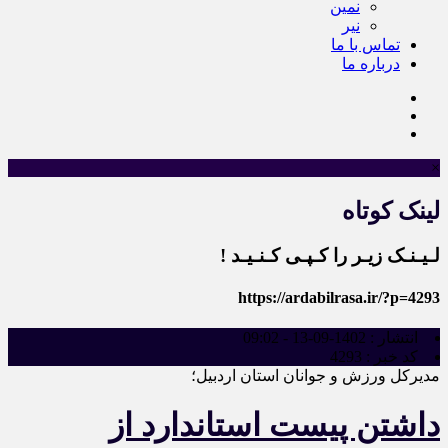
نمین
نیر
تماس با ما
درباره ما
×
لینک کوتاه
لـیـنـک زیـر را کـپـی کـنـیـد !
https://ardabilrasa.ir/?p=4293
انتشار :
1402-09-13 - 09:02
کد خبر :
4293
مدیرکل ورزش و جوانان استان اردبیل؛
داشتن پیست استاندارد از