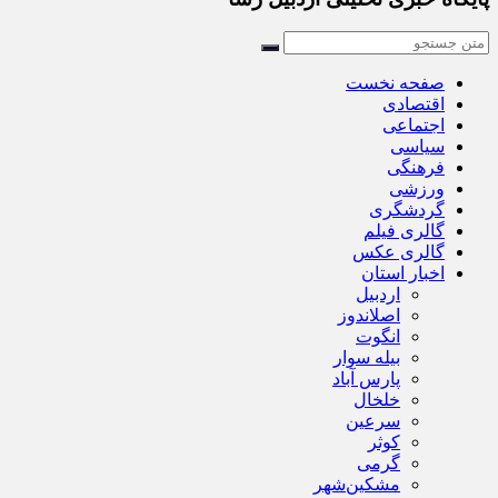
صفحه نخست
اقتصادی
اجتماعی
سیاسی
فرهنگی
ورزشی
گردشگری
گالری فیلم
گالری عکس
اخبار استان
اردبیل
اصلاندوز
انگوت
بیله سوار
پارس آباد
خلخال
سرعین
کوثر
گرمی
مشکین‌شهر