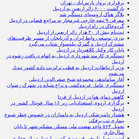
برقراری پرواز پارس‌آباد – تهران
بازگشت ۶۰۰۰ زائر اربعین به اردبیل
بلاگر هتاک ارومیه‌ای دستگیر شد
معرفی ۹ تبعه خارجی غیرمجاز به مراجع قضایی در اردبیل
گردوخاک در راه اردبیل
ثبت‌نام بیش از ۲۰ هزار زائر اربعین از اردبیل
بدری: توسعه روابط ایران و آذربایجان از مسیر ظرفیت‌های
مشترک اردبیل و گمرک بیله‌سوار شتاب می‌گیرد
پایان کار وکیل کلاهبردار در اردبیل
دستگیری کارمند شهرداری اردبیل به اتهام دریافت رشوه در
اردبیل
وزیر ارتباطات: اردبیل به قطب ترانزیت داده کشور تبدیل
می‌شود
آغاز ساماندهی مجموعه شیخ صفی‌الدین اردبیلی
دستگیری عامل عربده‌کشی و نزاع شبانه در شهرک رضوان
اردبیل
کاهش دمای هوا در اردبیل از فردا
برگزاری اردوی استعدادیابی زیر ۱۶ سال فوتبال کشور در
اردبیل
هشدار دامپزشکی اردبیل به دامداران در خصوص خطر شیوع
بیماری تب برفکی
تحویل ۸۶۴ واحد نهضت ملی مسکن مشکین‌شهر تا پایان
سال‌جاری
آسیب به پل تاریخی قیرمیزی کورپی اردبیل در اثر حفاری