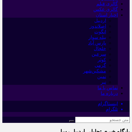
گالری فیلم
گالری عکس
اخبار استان
اردبیل
اصلاندوز
انگوت
بیله سوار
پارس آباد
خلخال
سرعین
کوثر
گرمی
مشکین‌شهر
نمین
نیر
تماس با ما
درباره ما
اینستاگرام
تلگرام
پایگاه خبری تحلیلی اردبیل رسا