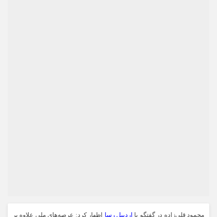
محمود قلی‌زاده در گفتگو با
اردبیل رسا
اظهار کرد: عرصه‌های ملی علاوه بر