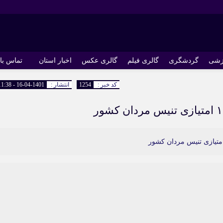
زشی
گردشگری
گالری فیلم
گالری عکس
اخبار استان
تماس با 
کد خبر :
1254
انتشار :
1401-04-16 - 11:38