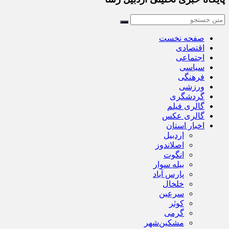
صفحه نخست
اقتصادی
اجتماعی
سیاسی
فرهنگی
ورزشی
گردشگری
گالری فیلم
گالری عکس
اخبار استان
اردبیل
اصلاندوز
انگوت
بیله سوار
پارس آباد
خلخال
سرعین
کوثر
گرمی
مشکین‌شهر