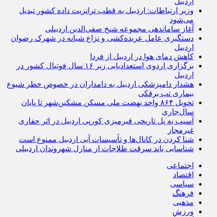
اردبیل
وزیر ارتباطات: اردبیل به قطب ترانزیت داده کشور تبدیل
می‌شود
آغاز ساماندهی مجموعه شیخ صفی‌الدین اردبیلی
دستگیری عامل عربده‌کشی و نزاع شبانه در شهرک رضوان
اردبیل
کاهش دمای هوا در اردبیل از فردا
برگزاری اردوی استعدادیابی زیر ۱۶ سال فوتبال کشور در
اردبیل
هشدار دامپزشکی اردبیل به دامداران در خصوص خطر شیوع
بیماری تب برفکی
تحویل ۸۶۴ واحد نهضت ملی مسکن مشکین‌شهر تا پایان
سال‌جاری
آسیب به پل تاریخی قیرمیزی کورپی اردبیل در اثر حفاری
غیرمجاز
شنا کردن در کانال‌ها و تأسیسات آبی اردبیل ممنوع است
شناسایی باند سرقت طلاجات از منازل شهروندان اردبیلی
اجتماعی
اقتصاد
سیاسی
فرهنگ
مذهبی
ورزش