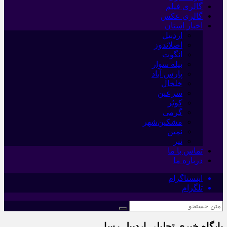
گالری فیلم
گالری عکس
اخبار استان
اردبیل
اصلاندوز
انگوت
بیله سوار
پارس آباد
خلخال
سرعین
کوثر
گرمی
مشکین‌شهر
نمین
نیر
تماس با ما
درباره ما
اینستاگرام
تلگرام
پایگاه خبری تحلیلی اردبیل رسا