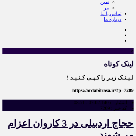
نمین
نیر
تماس با ما
درباره ما
×
لینک کوتاه
لـیـنـک زیـر را کـپـی کـنـیـد !
https://ardabilrasa.ir/?p=7209
انتشار :
1405-02-07 - 08:51
کد خبر :
7209
حجاج اردبیلی در 3 کاروان اعزام
می‌شوند