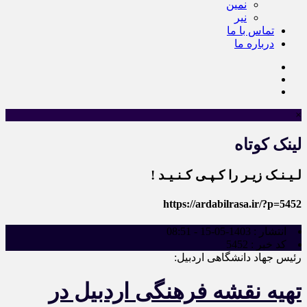
نمین
نیر
تماس با ما
درباره ما
×
لینک کوتاه
لـیـنـک زیـر را کـپـی کـنـیـد !
https://ardabilrasa.ir/?p=5452
انتشار :
1403-05-15 - 08:51
کد خبر :
5452
رئیس جهاد دانشگاهی اردبیل:
تهیه نقشه فرهنگی اردبیل در