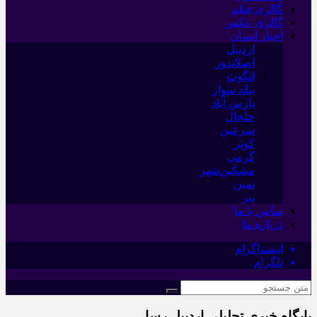
گالری فیلم
گالری عکس
اخبار استان
اردبیل
اصلاندوز
انگوت
بیله سوار
پارس آباد
خلخال
سرعین
کوثر
گرمی
مشکین‌شهر
نمین
نیر
تماس با ما
درباره ما
اینستاگرام
تلگرام
پایگاه خبری تحلیلی اردبیل رسا