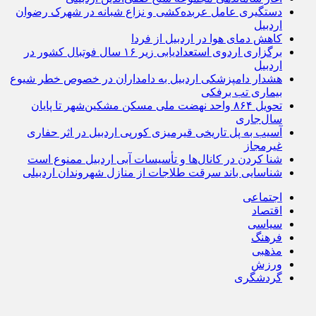
دستگیری عامل عربده‌کشی و نزاع شبانه در شهرک رضوان
اردبیل
کاهش دمای هوا در اردبیل از فردا
برگزاری اردوی استعدادیابی زیر ۱۶ سال فوتبال کشور در
اردبیل
هشدار دامپزشکی اردبیل به دامداران در خصوص خطر شیوع
بیماری تب برفکی
تحویل ۸۶۴ واحد نهضت ملی مسکن مشکین‌شهر تا پایان
سال‌جاری
آسیب به پل تاریخی قیرمیزی کورپی اردبیل در اثر حفاری
غیرمجاز
شنا کردن در کانال‌ها و تأسیسات آبی اردبیل ممنوع است
شناسایی باند سرقت طلاجات از منازل شهروندان اردبیلی
اجتماعی
اقتصاد
سیاسی
فرهنگ
مذهبی
ورزش
گردشگری