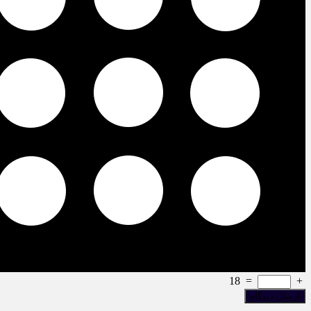
18
=
+