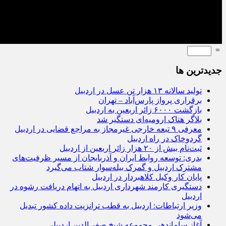
=
جديدترين ها
تولید سالانه ۱۳ هزار تن عسل در اردبیل
برقراری پرواز پارس‌آباد – تهران
بازگشت ۶۰۰۰ زائر اربعین به اردبیل
بلاگر هتاک ارومیه‌ای دستگیر شد
معرفی ۹ تبعه خارجی غیرمجاز به مراجع قضایی در اردبیل
گردوخاک در راه اردبیل
ثبت‌نام بیش از ۲۰ هزار زائر اربعین از اردبیل
بدری: توسعه روابط ایران و آذربایجان از مسیر ظرفیت‌های
مشترک اردبیل و گمرک بیله‌سوار شتاب می‌گیرد
پایان کار وکیل کلاهبردار در اردبیل
دستگیری کارمند شهرداری اردبیل به اتهام دریافت رشوه در
اردبیل
وزیر ارتباطات: اردبیل به قطب ترانزیت داده کشور تبدیل
می‌شود
آغاز ساماندهی مجموعه شیخ صفی‌الدین اردبیلی