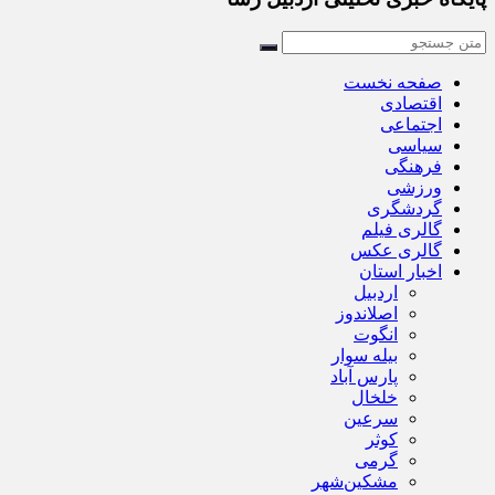
صفحه نخست
اقتصادی
اجتماعی
سیاسی
فرهنگی
ورزشی
گردشگری
گالری فیلم
گالری عکس
اخبار استان
اردبیل
اصلاندوز
انگوت
بیله سوار
پارس آباد
خلخال
سرعین
کوثر
گرمی
مشکین‌شهر