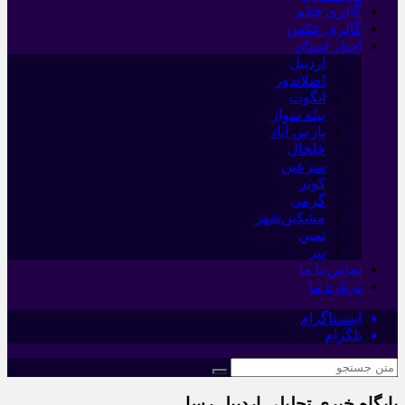
گالری فیلم
گالری عکس
اخبار استان
اردبیل
اصلاندوز
انگوت
بیله سوار
پارس آباد
خلخال
سرعین
کوثر
گرمی
مشکین‌شهر
نمین
نیر
تماس با ما
درباره ما
اینستاگرام
تلگرام
پایگاه خبری تحلیلی اردبیل رسا