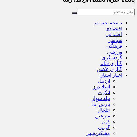
صفحه نخست
اقتصادی
اجتماعی
سیاسی
فرهنگی
ورزشی
گردشگری
گالری فیلم
گالری عکس
اخبار استان
اردبیل
اصلاندوز
انگوت
بیله سوار
پارس آباد
خلخال
سرعین
کوثر
گرمی
مشکین‌شهر