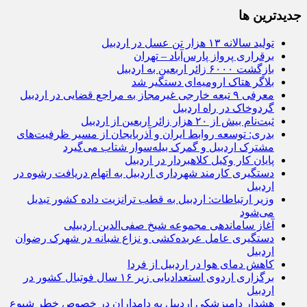
جديدترين ها
تولید سالانه ۱۳ هزار تن عسل در اردبیل
برقراری پرواز پارس‌آباد – تهران
بازگشت ۶۰۰۰ زائر اربعین به اردبیل
بلاگر هتاک ارومیه‌ای دستگیر شد
معرفی ۹ تبعه خارجی غیرمجاز به مراجع قضایی در اردبیل
گردوخاک در راه اردبیل
ثبت‌نام بیش از ۲۰ هزار زائر اربعین از اردبیل
بدری: توسعه روابط ایران و آذربایجان از مسیر ظرفیت‌های
مشترک اردبیل و گمرک بیله‌سوار شتاب می‌گیرد
پایان کار وکیل کلاهبردار در اردبیل
دستگیری کارمند شهرداری اردبیل به اتهام دریافت رشوه در
اردبیل
وزیر ارتباطات: اردبیل به قطب ترانزیت داده کشور تبدیل
می‌شود
آغاز ساماندهی مجموعه شیخ صفی‌الدین اردبیلی
دستگیری عامل عربده‌کشی و نزاع شبانه در شهرک رضوان
اردبیل
کاهش دمای هوا در اردبیل از فردا
برگزاری اردوی استعدادیابی زیر ۱۶ سال فوتبال کشور در
اردبیل
هشدار دامپزشکی اردبیل به دامداران در خصوص خطر شیوع