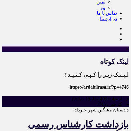
نمین
نیر
تماس با ما
درباره ما
×
لینک کوتاه
لـیـنـک زیـر را کـپـی کـنـیـد !
https://ardabilrasa.ir/?p=4746
انتشار :
1403-01-19 - 10:10
کد خبر :
4746
دادستان مشگین شهر خبرداد:
بازداشت کارشناس رسمی