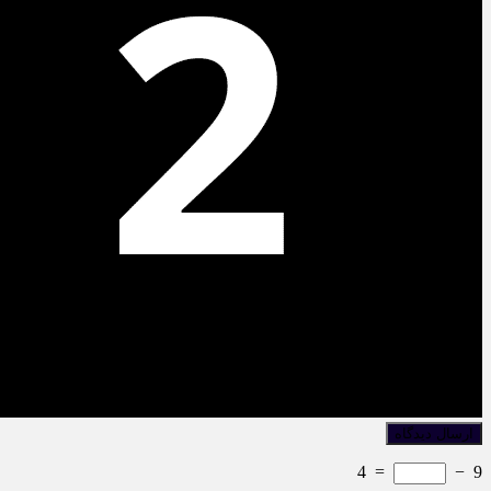
4
=
−
9