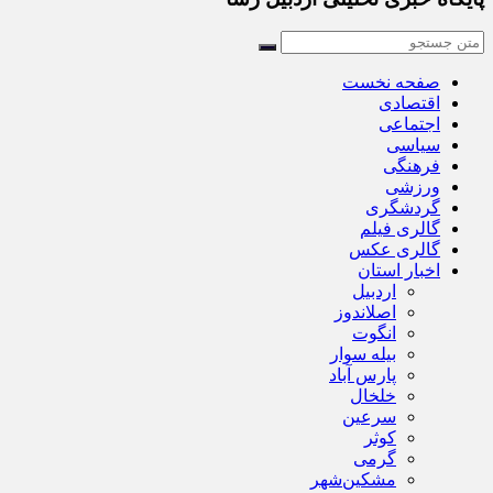
صفحه نخست
اقتصادی
اجتماعی
سیاسی
فرهنگی
ورزشی
گردشگری
گالری فیلم
گالری عکس
اخبار استان
اردبیل
اصلاندوز
انگوت
بیله سوار
پارس آباد
خلخال
سرعین
کوثر
گرمی
مشکین‌شهر