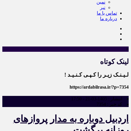
نمین
نیر
تماس با ما
درباره ما
×
لینک کوتاه
لـیـنـک زیـر را کـپـی کـنـیـد !
https://ardabilrasa.ir/?p=7354
انتشار :
1405-03-21 - 17:50
کد خبر :
7354
اردبیل دوباره به مدار پروازهای
روزانه برگشت