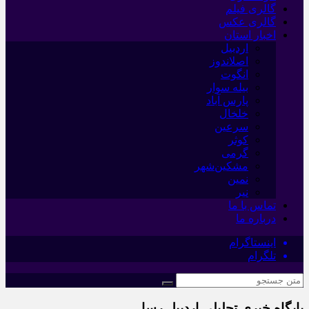
گالری فیلم
گالری عکس
اخبار استان
اردبیل
اصلاندوز
انگوت
بیله سوار
پارس آباد
خلخال
سرعین
کوثر
گرمی
مشکین‌شهر
نمین
نیر
تماس با ما
درباره ما
اینستاگرام
تلگرام
پایگاه خبری تحلیلی اردبیل رسا