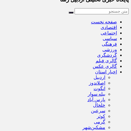
صفحه نخست
اقتصادی
اجتماعی
سیاسی
فرهنگی
ورزشی
گردشگری
گالری فیلم
گالری عکس
اخبار استان
اردبیل
اصلاندوز
انگوت
بیله سوار
پارس آباد
خلخال
سرعین
کوثر
گرمی
مشکین‌شهر