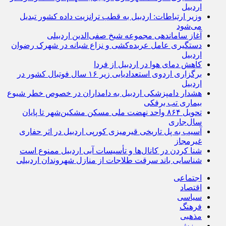
اردبیل
وزیر ارتباطات: اردبیل به قطب ترانزیت داده کشور تبدیل
می‌شود
آغاز ساماندهی مجموعه شیخ صفی‌الدین اردبیلی
دستگیری عامل عربده‌کشی و نزاع شبانه در شهرک رضوان
اردبیل
کاهش دمای هوا در اردبیل از فردا
برگزاری اردوی استعدادیابی زیر ۱۶ سال فوتبال کشور در
اردبیل
هشدار دامپزشکی اردبیل به دامداران در خصوص خطر شیوع
بیماری تب برفکی
تحویل ۸۶۴ واحد نهضت ملی مسکن مشکین‌شهر تا پایان
سال‌جاری
آسیب به پل تاریخی قیرمیزی کورپی اردبیل در اثر حفاری
غیرمجاز
شنا کردن در کانال‌ها و تأسیسات آبی اردبیل ممنوع است
شناسایی باند سرقت طلاجات از منازل شهروندان اردبیلی
اجتماعی
اقتصاد
سیاسی
فرهنگ
مذهبی
ورزش