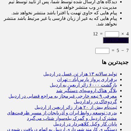
دیدگاه های ارسال شده توسط شما، پس از تایید توسط تیم
مدیریت در وب منتشر خواهد شد.
پیام هایی که حاوی تهمت یا افترا باشد منتشر نخواهد شد.
پیام هایی که به غیر از زبان فارسی یا غیر مرتبط باشد منتشر
نخواهد شد.
12
=
×
4
=
5
−
7
جديدترين ها
تولید سالانه ۱۳ هزار تن عسل در اردبیل
برقراری پرواز پارس‌آباد – تهران
بازگشت ۶۰۰۰ زائر اربعین به اردبیل
بلاگر هتاک ارومیه‌ای دستگیر شد
معرفی ۹ تبعه خارجی غیرمجاز به مراجع قضایی در اردبیل
گردوخاک در راه اردبیل
ثبت‌نام بیش از ۲۰ هزار زائر اربعین از اردبیل
بدری: توسعه روابط ایران و آذربایجان از مسیر ظرفیت‌های
مشترک اردبیل و گمرک بیله‌سوار شتاب می‌گیرد
پایان کار وکیل کلاهبردار در اردبیل
دستگیری کارمند شهرداری اردبیل به اتهام دریافت رشوه در