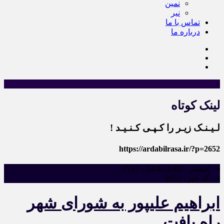
نمین
نیر
تماس با ما
درباره ما
×
لینک کوتاه
لـیـنـک زیـر را کـپـی کـنـیـد !
https://ardabilrasa.ir/?p=2652
انتشار :
1402-01-24 - 15:17
کد خبر :
2652
ابراهیم علیپور به شورای شهر
راه یافت