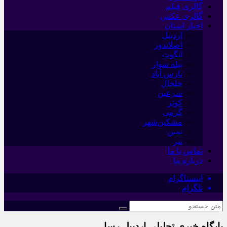
گالری فیلم
گالری عکس
اخبار استان
اردبیل
اصلاندوز
انگوت
بیله سوار
پارس آباد
خلخال
سرعین
کوثر
گرمی
مشکین‌شهر
نمین
نیر
تماس با ما
درباره ما
اینستاگرام
تلگرام
پایگاه خبری تحلیلی اردبیل رسا