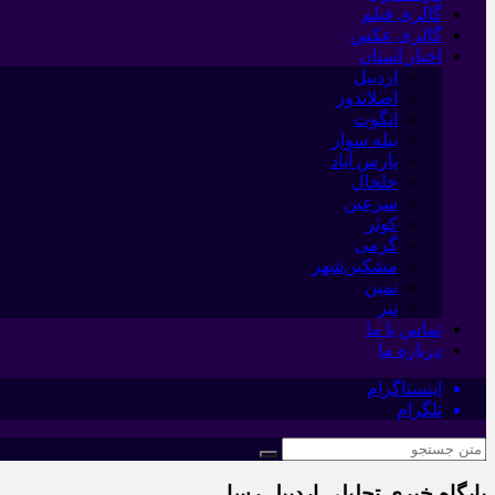
گالری فیلم
گالری عکس
اخبار استان
اردبیل
اصلاندوز
انگوت
بیله سوار
پارس آباد
خلخال
سرعین
کوثر
گرمی
مشکین‌شهر
نمین
نیر
تماس با ما
درباره ما
اینستاگرام
تلگرام
پایگاه خبری تحلیلی اردبیل رسا