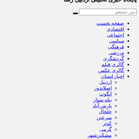
صفحه نخست
اقتصادی
اجتماعی
سیاسی
فرهنگی
ورزشی
گردشگری
گالری فیلم
گالری عکس
اخبار استان
اردبیل
اصلاندوز
انگوت
بیله سوار
پارس آباد
خلخال
سرعین
کوثر
گرمی
مشکین‌شهر