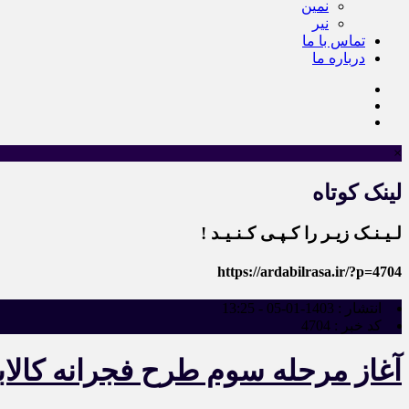
نمین
نیر
تماس با ما
درباره ما
×
لینک کوتاه
لـیـنـک زیـر را کـپـی کـنـیـد !
https://ardabilrasa.ir/?p=4704
انتشار :
1403-01-05 - 13:25
کد خبر :
4704
آغاز مرحله سوم طرح فجرانه کالاب